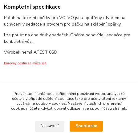
Kompletní specifikace
Potah na loketní opěrky pro VOLVO jsou opatřeny otvorem na
uchycení v sedačce a otvorem pro páčku na sklápění opěrky.
Lze použít na oba druhy sedaček. Opěrka odpovídají sedačce pro
konktrétní vůz.
Výrobek nemá ATEST 8SD
Barevný odstín se může lišit.
Zboží zařazeno v kategoriích
Pro základní funkčnost, zpříjemnění používání webu, analytické
* ZBOŽÍ DLE ZNAČKY VOZU *
účely a v případě udělení souhlasu také pro účely cílení reklamy
využíváme soubory cookies. Nastavení vlastních preferencí
POTAHY LOKETNÍCH OPĚREK
cookies můžete kdykoli upravit odkazem ve spodní části stránek.
Volvo
Souhlasím
Nastavení