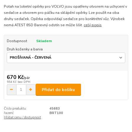
Potah na loketní opěrky pro VOLVO jsou opatřeny otvorem na uchycení v
sedačce a otvorem pro páčku na sklápění opěrky. Lze použít na oba
druhy sedaček. Opěrka odpovídají sedačce pro konktrétní vůz. Výrobek
nemá ATEST 8SD Barevný odstín se může lišit.
celý popis
Dostupnost
Skladem
Druh koženky a barva
670 Kč
/
pár
554 Kč
bez DPH
Přidat do košíku
Číslo produktu:
45683
řazení:
BRT100
Hlídat cenu / dostupnost