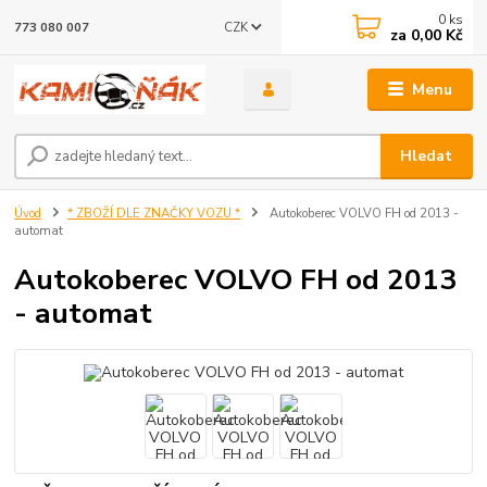
0
ks
CZK
773 080 007
za
0,00 Kč
Menu
Hledat
Úvod
* ZBOŽÍ DLE ZNAČKY VOZU *
Autokoberec VOLVO FH od 2013 -
automat
Autokoberec VOLVO FH od 2013
- automat