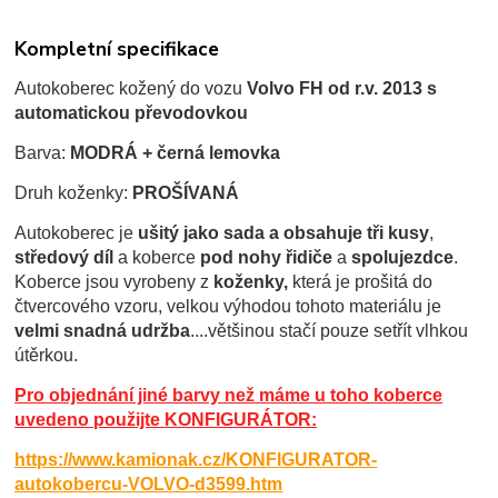
Kompletní specifikace
Autokoberec kožený do vozu
Volvo FH od r.v. 2013 s
automatickou převodovkou
Barva:
MODRÁ + černá lemovka
Druh koženky:
PROŠÍVANÁ
Autokoberec je
ušitý jako sada a obsahuje tři kusy
,
středový díl
a koberce
pod nohy řidiče
a
spolujezdce
.
Koberce jsou
vyrobeny z
koženky,
která je prošitá do
čtvercového vzoru, velkou výhodou tohoto materiálu je
velmi snadná udržba
....většinou stačí pouze setřít vlhkou
útěrkou.
Pro objednání jiné barvy než máme u toho koberce
uvedeno použijte KONFIGURÁTOR:
https://www.kamionak.cz/KONFIGURATOR-
autokobercu-VOLVO-d3599.htm