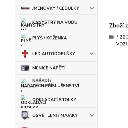
JMENOVKY / CEDULKY
KANYSTRY NA VODU
Zboží 
* ZB
PLYŠ / KOŽENKA
VOZU
LED AUTODOPLŇKY
MĚNIČE NAPĚTÍ
NÁŘADÍ /
TECH.PŘÍSLUŠENSTVÍ
ODKLÁDACÍ STOLKY
OSVĚTLENÍ / MAJÁKY