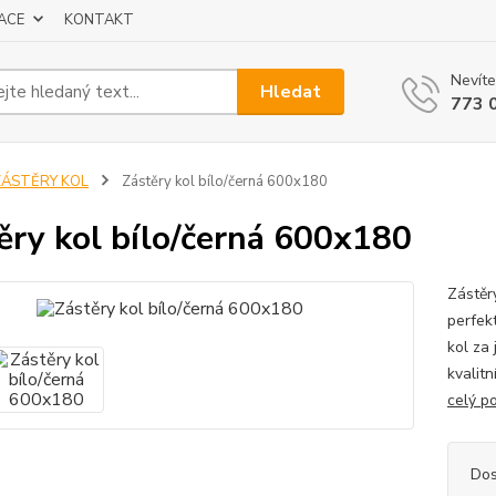
ACE
KONTAKT
Nevíte
Hledat
773 
ZÁSTĚRY KOL
Zástěry kol bílo/černá 600x180
ěry kol bílo/černá 600x180
Zástěr
perfek
kol za 
kvalit
celý p
Dos