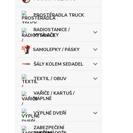
PROSTĚRADLA TRUCK
RADIOSTANICE /
VYSÍLAČKY
SAMOLEPKY / PÁSKY
ŠÁLY KOLEM SEDADEL
TEXTIL / OBUV
VAŘIČE / KARTUŠ /
NÁPLNĚ
VÝPLNĚ DVEŘÍ
ZABEZPEČENÍ
DVEŘÍ/NÁDRŽE