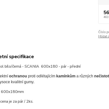
56
463
Číslo p
Hlídat 
tní specifikace
kol bílo/černá - SCANIA 600x180 - pár - přední
fektní
ochranou
proti odlétajícím
kamínkům
a různých
nečistot
ysoce kvalitní gumy.
: 600x180mm
ena je za pár / 2ks.