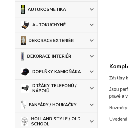
AUTOKOSMETIKA
AUTOKUCHYNĚ
DEKORACE EXTERIÉR
DEKORACE INTERIÉR
Komple
DOPLŇKY KAMIOŇÁKA
Zástěry 
DRŽÁKY TELEFONŮ /
Jsou per
NÁPOJŮ
pravé a v
FANFÁRY / HOUKAČKY
Rozměry
HOLLAND STYLE / OLD
Uvedená c
SCHOOL