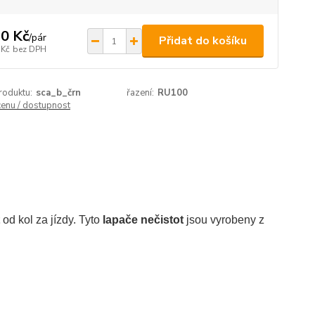
0 Kč
/
pár
Přidat do košíku
 Kč
bez DPH
roduktu:
sca_b_črn
řazení:
RU100
cenu / dostupnost
od kol za jízdy. Tyto
lapače nečistot
jsou vyrobeny z