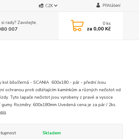
Přihlášení
CZK
 si rady? Zavolejte.
0
ks
za
0,00 Kč
080 007
y kol bílo/černá - SCANIA 600x180 - pár - přední Jsou
tní ochranou proti odlétajícím kamínkům a různých nečistot od
jízdy. Tyto lapače nečistot jsou vyrobeny z pravé a vysoce
ní gumy. Rozměry: 600x180mm Uvedená cena je za pár / 2ks.
opis
tupnost
Skladem