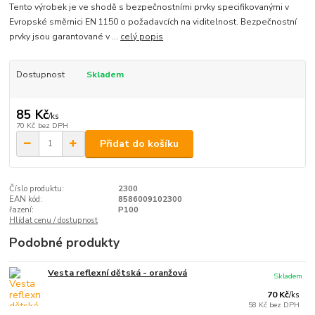
Tento výrobek je ve shodě s bezpečnostními prvky specifikovanými v
Evropské směrnici EN 1150 o požadavcích na viditelnost. Bezpečnostní
prvky jsou garantované v ...
celý popis
Dostupnost
Skladem
85 Kč
/
ks
70 Kč
bez DPH
Přidat do košíku
Číslo produktu:
2300
EAN kód:
8586009102300
řazení:
P100
Hlídat cenu / dostupnost
Podobné produkty
Vesta reflexní dětská - oranžová
Skladem
70 Kč
/
ks
58 Kč
bez DPH