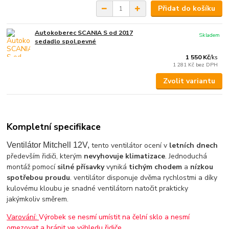
Přidat do košíku
Autokoberec SCANIA S od 2017
Skladem
sedadlo spol.pevné
1 550 Kč
/
ks
1 281 Kč
bez DPH
Zvolit variantu
Kompletní specifikace
Ventilátor Mitchell 12V,
tento ventilátor ocení v
letních dnech
především řidiči, kterým
nevyhovuje klimatizace
. Jednoduchá
montáž pomocí
silné přísavky
vyniká
tichým chodem
a
nízkou
spotřebou proudu
. ventilátor disponuje dvěma rychlostmi a díky
kulovému kloubu je snadné ventilátorn natočit prakticky
jakýmkoliv směrem.
Varování:
Výrobek se nesmí umístit na čelní sklo a nesmí
omezovat a bránit ve výhledu řidiče.