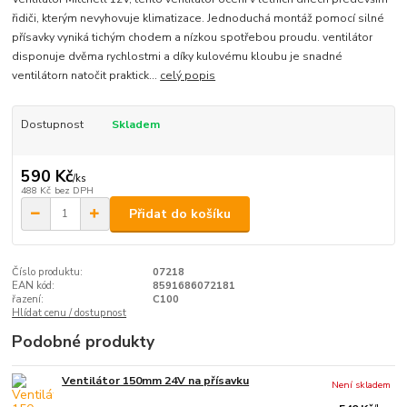
řidiči, kterým nevyhovuje klimatizace. Jednoduchá montáž pomocí silné
přísavky vyniká tichým chodem a nízkou spotřebou proudu. ventilátor
disponuje dvěma rychlostmi a díky kulovému kloubu je snadné
ventilátorn natočit praktick...
celý popis
Dostupnost
Skladem
590 Kč
/
ks
488 Kč
bez DPH
Přidat do košíku
Číslo produktu:
07218
EAN kód:
8591686072181
řazení:
C100
Hlídat cenu / dostupnost
Podobné produkty
Ventilátor 150mm 24V na přísavku
Není skladem