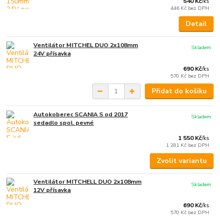
540 Kč
/
ks
446 Kč
bez DPH
Detail
Ventilátor MITCHEL DUO 2x108mm
Skladem
24V přísavka
690 Kč
/
ks
570 Kč
bez DPH
Přidat do košíku
Autokoberec SCANIA S od 2017
Skladem
sedadlo spol. pevné
1 550 Kč
/
ks
1 281 Kč
bez DPH
Zvolit variantu
Ventilátor MITCHELL DUO 2x108mm
Skladem
12V přísavka
690 Kč
/
ks
570 Kč
bez DPH