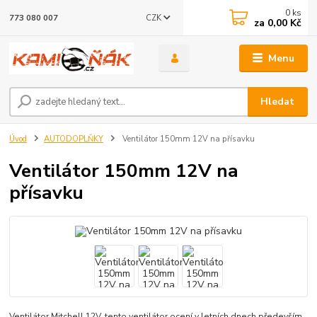
0
ks
CZK
773 080 007
za
0,00 Kč
Menu
Hledat
Úvod
AUTODOPLŇKY
Ventilátor 150mm 12V na přísavku
Ventilátor 150mm 12V na
přísavku
Ventilátor Mitchell 12V, tento ventilátor ocení v letních dnech především