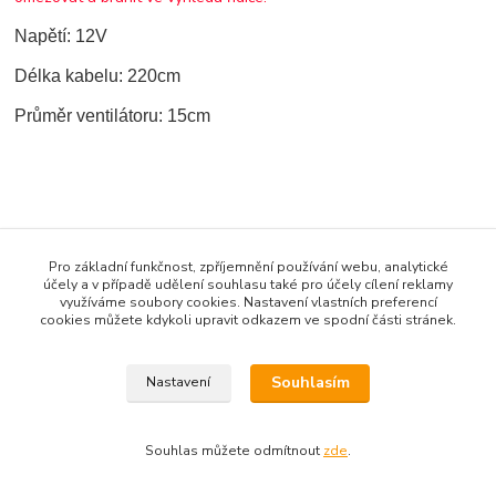
Napětí: 12V
Délka kabelu: 220cm
Průměr ventilátoru: 15cm
Zboží zařazeno v kategoriích
Pro základní funkčnost, zpříjemnění používání webu, analytické
AUTODOPLŇKY
účely a v případě udělení souhlasu také pro účely cílení reklamy
využíváme soubory cookies. Nastavení vlastních preferencí
Elektro
cookies můžete kdykoli upravit odkazem ve spodní části stránek.
OSTATNÍ ELEKTRO DOPLŇKY
Souhlasím
Nastavení
Souhlas můžete odmítnout
zde
.
Vytvořeno na
Eshop-rychle.cz