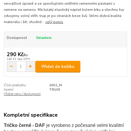
nesrážlivé úpravě a se zpevňujícími vnitřními ramenními páskami z
ramene na rameno. Má kulatý elastický náplet kolem krku a všechny švy
zdvojeny, volný střih, trup je po stranách beze švů. Velmi dobrá kvalita
materiálu i šití, vhodné...
celý popis
Dostupnost
Skladem
290 Kč
/
ks
240 Kč
bez DPH
Přidat do košíku
Číslo produktu:
2002_M
řazení:
TR100
Hlídat cenu / dostupnost
Kompletní specifikace
Tričko černé - DAF
je vyrobeno z počesané velmi kvalitní