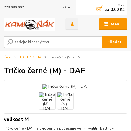
0
ks
CZK
773 080 007
za
0,00 Kč
Menu
Hledat
Úvod
TEXTIL / OBUV
Tričko černé (M) - DAF
Tričko černé (M) - DAF
velikost M
Tričko černé - DAF je vyrobeno z počesané velmi kvalitní bavlny v