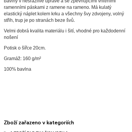
bavlny v nesrážlivé úpravě a se z
pevňujícími vnitřními
ramenními páskami z ramene na rameno. Má k
ulatý
elastický náplet kolem krku a v
šechny švy zdvojeny, volný
střih, trup je po stranách beze švů.
Velmi dobrá kvalita materiálu i šití, vhodné pro každodenní
nošení
Potisk o šířce 20cm.
Gramáž: 160 g/m²
100% bavlna
Zboží zařazeno v kategoriích