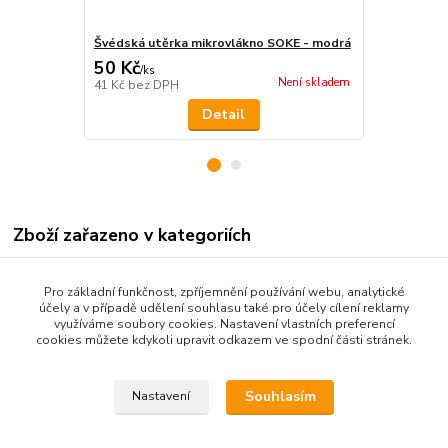
Švédská utěrka mikrovlákno SOKE - modrá
Vlhčené ubr
50 Kč
75 Kč
/
ks
/
ks
Není skladem
41 Kč
bez DPH
62 Kč
bez D
Detail
Zboží zařazeno v kategoriích
* ZBOŽÍ DLE ZNAČKY VOZU *
Pro základní funkčnost, zpříjemnění používání webu, analytické
ŠÁLY KOLEM SEDADEL
účely a v případě udělení souhlasu také pro účely cílení reklamy
využíváme soubory cookies. Nastavení vlastních preferencí
Daf
cookies můžete kdykoli upravit odkazem ve spodní části stránek.
DAF
Souhlasím
Nastavení