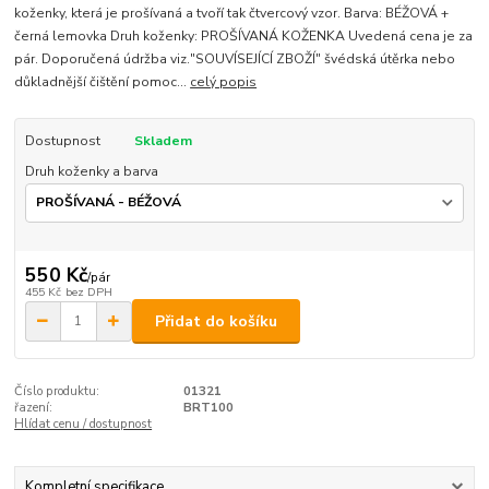
koženky, která je prošívaná a tvoří tak čtvercový vzor. Barva: BÉŽOVÁ +
černá lemovka Druh koženky: PROŠÍVANÁ KOŽENKA Uvedená cena je za
pár. Doporučená údržba viz."SOUVÍSEJÍCÍ ZBOŽÍ" švédská útěrka nebo
důkladnější čištění pomoc...
celý popis
Dostupnost
Skladem
Druh koženky a barva
550 Kč
/
pár
455 Kč
bez DPH
Přidat do košíku
Číslo produktu:
01321
řazení:
BRT100
Hlídat cenu / dostupnost
Kompletní specifikace