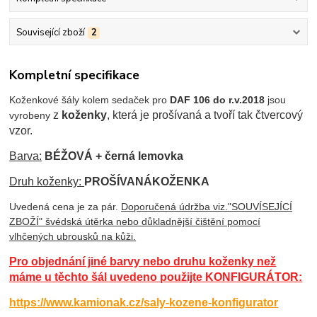
Související zboží
2
Kompletní specifikace
Koženkové šály kolem sedaček pro
DAF 106 do r.v.2018
jsou
z
koženky
, která je prošívaná a tvoří tak čtvercový
vyrobeny
vzor.
Barva:
BÉŽOVÁ + černá lemovka
Druh koženky:
PROŠÍVANÁ
KOŽENKA
Uvedená cena je za pár.
Doporučená údržba viz."SOUVÍSEJÍCÍ
ZBOŽÍ" švédská útěrka nebo důkladnější čištění pomocí
vlhčených ubrousků na kůži.
Pro objednání jiné barvy nebo druhu koženky než
máme u těchto šál uvedeno použijte KONFIGURÁTOR:
https://www.kamionak.cz/saly-kozene-konfigurator