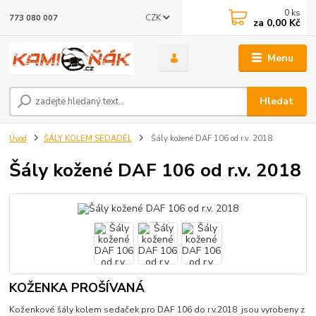
0
ks
CZK
773 080 007
za
0,00 Kč
Menu
Hledat
Úvod
ŠÁLY KOLEM SEDADEL
Šály kožené DAF 106 od r.v. 2018
Šály kožené DAF 106 od r.v. 2018
KOŽENKA PROŠÍVANÁ
Koženkové šály kolem sedaček pro DAF 106 do r.v.2018 jsou vyrobeny z