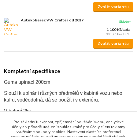
Zvolit variantu
Autokoberec VW Crafter od 2017
Skladem
1 100 Kč
/
sada
909 Kč
bez DPH
Zvolit variantu
Kompletní specifikace
Guma upínací 200cm
Slouží k upínání různých předmětů v kabině vozu nebo
kufru, voděodolná, dá se použít i v exteriéru.
V balení 2ks
Pro základní funkčnost, zpříjemnění používání webu, analytické
účely a v případě udělení souhlasu také pro účely cílení reklamy
využíváme soubory cookies. Nastavení vlastních preferencí
Zboží zařazeno v kategoriích
cookies můžete kdykoli upravit odkazem ve spodní části stránek.