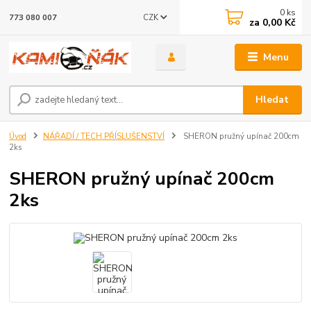
0
ks
CZK
773 080 007
za
0,00 Kč
Menu
Hledat
Úvod
NÁŘADÍ / TECH.PŘÍSLUŠENSTVÍ
SHERON pružný upínač 200cm
2ks
SHERON pružný upínač 200cm
2ks