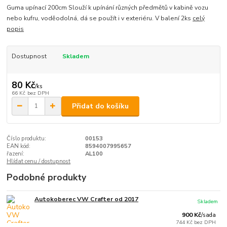
Guma upínací 200cm Slouží k upínání různých předmětů v kabině vozu
nebo kufru, voděodolná, dá se použít i v exteriéru. V balení 2ks
celý
popis
Dostupnost
Skladem
80 Kč
/
ks
66 Kč
bez DPH
Přidat do košíku
Číslo produktu:
00153
EAN kód:
8594007995657
řazení:
AL100
Hlídat cenu / dostupnost
Podobné produkty
Autokoberec VW Crafter od 2017
Skladem
900 Kč
/
sada
744 Kč
bez DPH