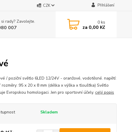
Přihlášení
CZK
 si rady? Zavolejte.
0
ks
za
0,00 Kč
080 007
vé
vé / poziční světlo 6LED 12/24V - oranžové, vodotěsné. napětí:
 rozměry: 95 x 20 x 8 mm (délka x výška x tloušťka) Světlo
uje Evropskou homologaci. Jen pro sportovní účely.
celý popis
tupnost
Skladem