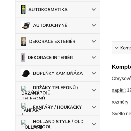
AUTOKOSMETIKA
AUTOKUCHYNĚ
DEKORACE EXTERIÉR
Kompl
DEKORACE INTERIÉR
Komple
DOPLŇKY KAMIOŇÁKA
Obrysové 
DRŽÁKY TELEFONŮ /
napětí:
1
NÁPOJŮ
rozměry:
FANFÁRY / HOUKAČKY
Světlo ne
HOLLAND STYLE / OLD
SCHOOL