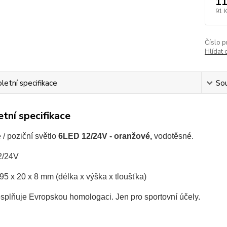
11
91 
Číslo p
Hlídat 
etní specifikace
Sou
tní specifikace
/ poziční světlo
6LED 12/24V - oranžové,
vodotěsné.
2/24V
95 x 20 x 8 mm (délka x výška x tloušťka)
splňuje Evropskou homologaci. Jen pro sportovní účely.