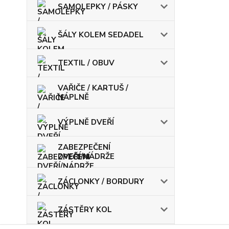
SAMOLEPKY / PÁSKY
ŠÁLY KOLEM SEDADEL
TEXTIL / OBUV
VAŘIČE / KARTUŠ /
NÁPLNĚ
VÝPLNĚ DVEŘÍ
ZABEZPEČENÍ
DVEŘÍ/NÁDRŽE
ZÁCLONKY / BORDURY
ZÁSTĚRY KOL