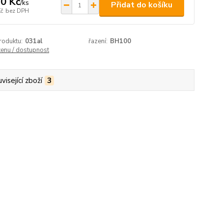
0 Kč
/
ks
Přidat do košíku
Kč
bez DPH
roduktu:
031al
řazení:
BH100
cenu / dostupnost
visející zboží
3