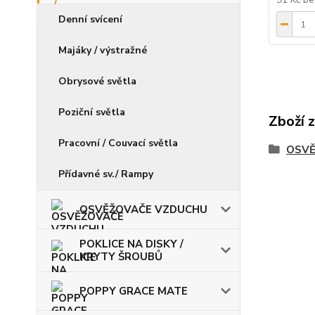
Denní svícení
Majáky / výstražné
Obrysové světla
Poziční světla
Zboží 
Pracovní / Couvací světla
OSVĚ
Přídavné sv./ Rampy
OSVĚŽOVAČE VZDUCHU
POKLICE NA DISKY /
KRYTY ŠROUBŮ
POPPY GRACE MATE