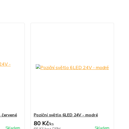
- červené
Poziční světlo 6LED 24V - modré
80 Kč
/
ks
Skladem
Skladem
66 Kč
bez DPH