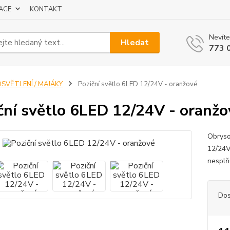
ACE
KONTAKT
Nevíte
Hledat
773 
OSVĚTLENÍ / MAJÁKY
Poziční světlo 6LED 12/24V - oranžové
ční světlo 6LED 12/24V - oranžo
Obryso
12/24V
nesplň
Dos