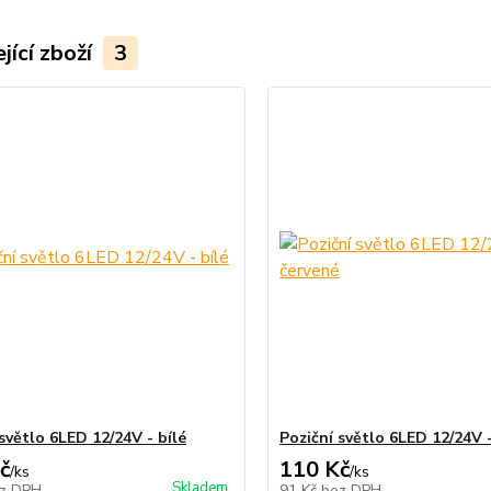
jící zboží
3
světlo 6LED 12/24V - bílé
Poziční světlo 6LED 12/24V 
č
110 Kč
/
ks
/
ks
Skladem
z DPH
91 Kč
bez DPH