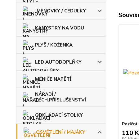
JMENOVKY / CEDULKY
Souvise
KANYSTRY NA VODU
PLYŠ / KOŽENKA
LED AUTODOPLŇKY
MĚNIČE NAPĚTÍ
NÁŘADÍ /
TECH.PŘÍSLUŠENSTVÍ
ODKLÁDACÍ STOLKY
Poziční 
110 K
OSVĚTLENÍ / MAJÁKY
91 Kč
be