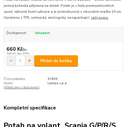
jemná koženka příjemná na dotek. Potah je z řady premium/comfort
sport, výborně tlumí vybrace a je protiskluzový s obvodem madla 10 cm.
Vyrobeno z TPE, netoxický, ekologický, nezapáchající.
celý popis
Dostupnost
Skladem
660 Kč
/
ks
545 Kč
bez DPH
Přidat do košíku
Číslo produktu:
97839
řazení:
Lampa s.p.a
Hlídat cenu / dostupnost
Kompletní specifikace
Potah na volant Scania G/P/R/S