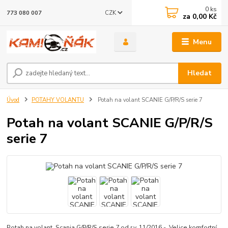
0
ks
CZK
773 080 007
za
0,00 Kč
Menu
Hledat
Úvod
POTAHY VOLANTU
Potah na volant SCANIE G/P/R/S serie 7
Potah na volant SCANIE G/P/R/S
serie 7
Potah na volant Scania G/P/R/S serie 7 od r.v. 11/2016 - Velice komfortní