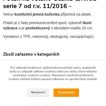
serie 7 od r.v. 11/2016 -
Velice
komfortní jemná koženka
příjemná na dotek.
Potah je z řady premium/comfort sport, výborně
tlumí
vybrace
a je
protiskluzový
s obvodem madla 10 cm.
Vyrobeno z TPE, netoxický, ekologický, nezapáchající.
Zboží zařazeno v kategoriích
* ZBOŽÍ DLE ZNAČKY VOZU *
Pro základní funkčnost, zpříjemnění používání webu, analytické
POTAHY VOLANTU
účely a v případě udělení souhlasu také pro účely cílení reklamy
využíváme soubory cookies. Nastavení vlastních preferencí
Scania
cookies můžete kdykoli upravit odkazem ve spodní části stránek.
průměr volantu 46 - 48 cm
Souhlasím
Nastavení