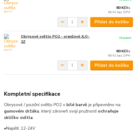
80 Kč
/
ks
66 Kč
bez DPH
Přidat do košíku
Obrysové světlo PO2 - oranžové JLO-
Skladem
3Z
80 Kč
/
ks
66 Kč
bez DPH
Přidat do košíku
Kompletní specifikace
Obrysové / poziční světlo PO2 v
bílé barvě
je připevněno na
gumovém držáku
, který zároveň svojí pružností
ochraňuje
sklíčko světla
.
•Napětí: 12-24V