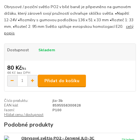
Obrysové / poziční světlo PO2 v bílé barvě je připevněno na gumovém
držáku, který zároveň svojí pružností ochraňuje sklíčko světla. •Napětí:
12-24V •Rozměry s gumovou podložkou 136 x 51 x 33 mm •Rozteč 1: 33
mm, •Rozteč 2: 95 mm Světlo splňuje evropskou homologací E20.
celý
popis
Dostupnost
Skladem
80 Kč
/
ks
66 Kč
bez DPH
Přidat do košíku
Číslo produktu:
jlo-3b
EAN kód:
8595556300626
řazení:
P100
Hlídat cenu / dostupnost
Podobné produkty
Obrysové světlo PO2 - červené JLO-3C
Skladem