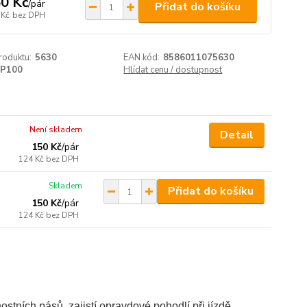
0 Kč
/
pár
Přidat do košíku
 Kč
bez DPH
roduktu:
5630
EAN kód:
8586011075630
P100
Hlídat cenu / dostupnost
Není skladem
Detail
150 Kč
/
pár
124 Kč
bez DPH
Skladem
Přidat do košíku
150 Kč
/
pár
124 Kč
bez DPH
ních pásů, zajistí opravdové pohodlí při jízdě..