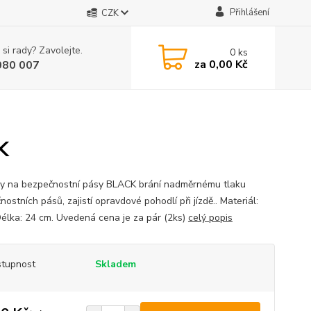
Přihlášení
CZK
 si rady? Zavolejte.
0
ks
za
0,00 Kč
080 007
K
y na bezpečnostní pásy BLACK brání nadměrnému tlaku
ostních pásů, zajistí opravdové pohodlí při jízdě.. Materiál:
Délka: 24 cm. Uvedená cena je za pár (2ks)
celý popis
tupnost
Skladem