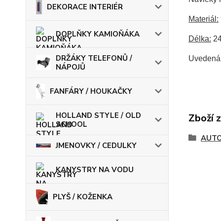
DEKORACE INTERIÉR
Materiál:
DOPLŇKY KAMIOŇÁKA
Délka:
24
DRŽÁKY TELEFONŮ /
Uvedená 
NÁPOJŮ
FANFÁRY / HOUKAČKY
HOLLAND STYLE / OLD
Zboží 
SCHOOL
AUT
JMENOVKY / CEDULKY
KANYSTRY NA VODU
PLYŠ / KOŽENKA