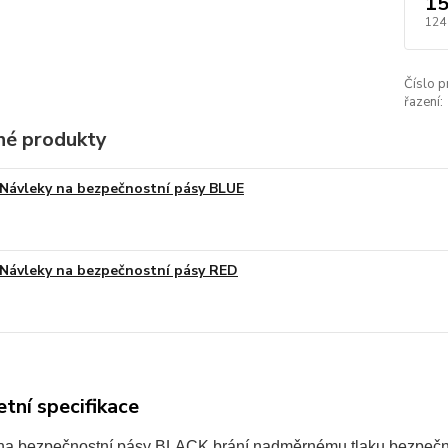
15
124
Číslo p
řazení:
é produkty
Návleky na bezpečnostní pásy BLUE
Návleky na bezpečnostní pásy RED
tní specifikace
na bezpečnostní pásy BLACK
brání nadměrnému tlaku bezpečnost