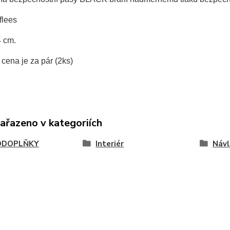
flees
 cm.
cena je za pár (2ks)
zařazeno v kategoriích
ODOPLŇKY
Interiér
Návl