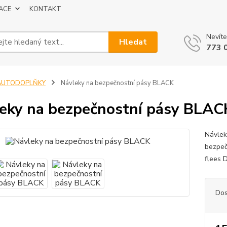
ACE
KONTAKT
Nevíte
Hledat
773 
AUTODOPLŇKY
Návleky na bezpečnostní pásy BLACK
eky na bezpečnostní pásy BLAC
Návlek
bezpečn
flees 
Dos