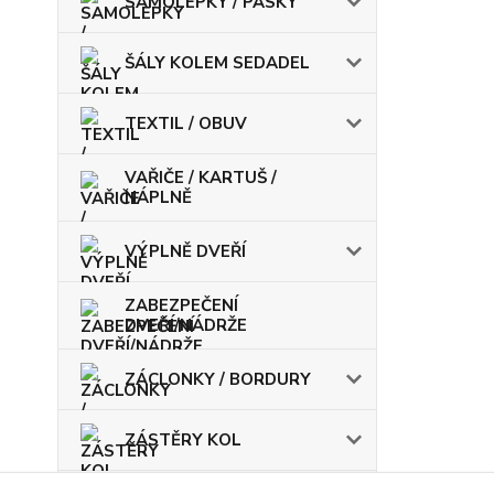
SAMOLEPKY / PÁSKY
ŠÁLY KOLEM SEDADEL
TEXTIL / OBUV
VAŘIČE / KARTUŠ /
NÁPLNĚ
VÝPLNĚ DVEŘÍ
ZABEZPEČENÍ
DVEŘÍ/NÁDRŽE
ZÁCLONKY / BORDURY
ZÁSTĚRY KOL