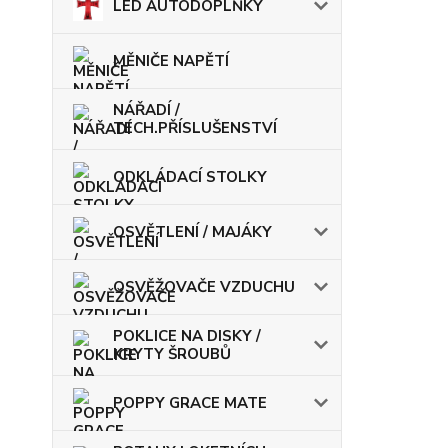
LED AUTODOPLŇKY
MĚNIČE NAPĚTÍ
NÁŘADÍ /
TECH.PŘÍSLUŠENSTVÍ
ODKLÁDACÍ STOLKY
OSVĚTLENÍ / MAJÁKY
OSVĚŽOVAČE VZDUCHU
POKLICE NA DISKY /
KRYTY ŠROUBŮ
POPPY GRACE MATE