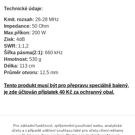
Technické údaje:
Kmit. rozsah:
26-28 MHz
Impedance:
50 Ohm
Max.příkon:
200 W
Zisk:
4dB
SWR:
1:1,2
Šířka pásma(2:1):
660 kHz
Hmotnost:
530 g
Délka:
113 cm
Průměr otvoru:
12,5 mm
Tento produkt musí být pro přepravu speciálně balený,
je zde účtován příplatek 40 Kč za ochranný obal.
Pro základní funkčnost, zpříjemnění používání webu, analytické
Zboží zařazeno v kategoriích
účely a v případě udělení souhlasu také pro účely cílení reklamy