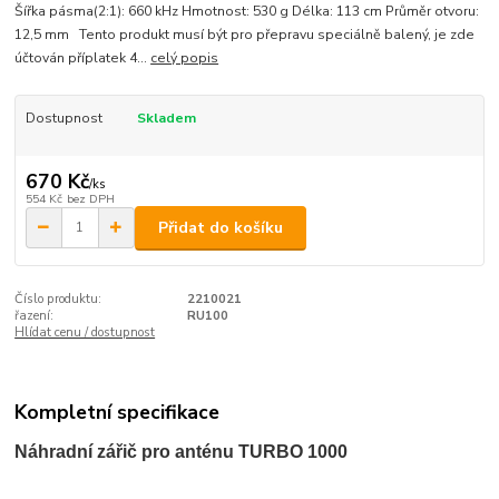
Šířka pásma(2:1): 660 kHz Hmotnost: 530 g Délka: 113 cm Průměr otvoru:
12,5 mm Tento produkt musí být pro přepravu speciálně balený, je zde
účtován příplatek 4...
celý popis
Dostupnost
Skladem
670 Kč
/
ks
554 Kč
bez DPH
Přidat do košíku
Číslo produktu:
2210021
řazení:
RU100
Hlídat cenu / dostupnost
Kompletní specifikace
Náhradní zářič pro anténu TURBO 1000