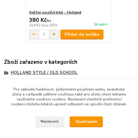
Světlo poziční bílé - Holland
380 Kč
/
ks
Skladem
314 Kč
bez DPH
Přidat do košíku
Zboží zařazeno v kategoriích
HOLLAND STYLE / OLD SCHOOL
OSVĚTLENÍ / MAJÁKY
Pro základní funkčnost, zpříjemnění používání webu, analytické
OSVĚTLENÍ
účely a v případě udělení souhlasu také pro účely cílení reklamy
využíváme soubory cookies. Nastavení vlastních preferencí
Obrysové světla
cookies můžete kdykoli upravit odkazem ve spodní části stránek.
Poziční světla
Souhlasím
Nastavení