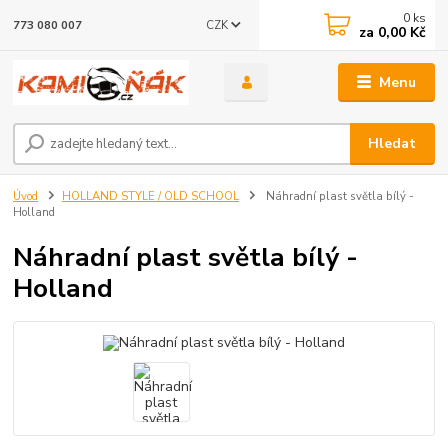
0
ks
CZK
773 080 007
za
0,00 Kč
Menu
Hledat
Úvod
HOLLAND STYLE / OLD SCHOOL
Náhradní plast světla bílý -
Holland
Náhradní plast světla bílý -
Holland