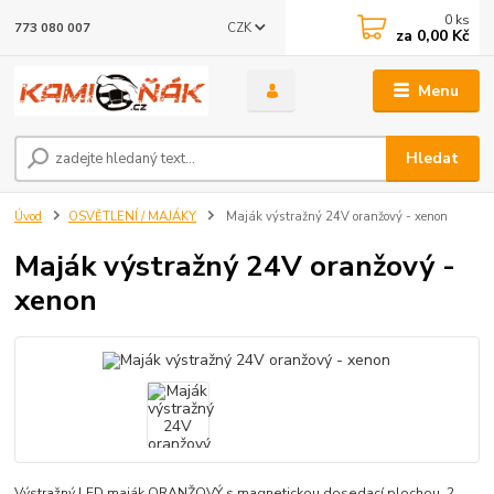
0
ks
CZK
773 080 007
za
0,00 Kč
Menu
Hledat
Úvod
OSVĚTLENÍ / MAJÁKY
Maják výstražný 24V oranžový - xenon
Maják výstražný 24V oranžový -
xenon
Výstražný LED maják ORANŽOVÝ s magnetickou dosedací plochou, 2