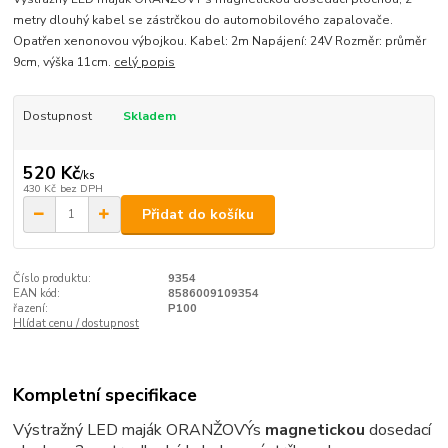
metry dlouhý kabel se zástrčkou do automobilového zapalovače.
Opatřen xenonovou výbojkou. Kabel: 2m Napájení: 24V Rozměr: průměr
9cm, výška 11cm.
celý popis
Dostupnost
Skladem
520 Kč
/
ks
430 Kč
bez DPH
Přidat do košíku
Číslo produktu:
9354
EAN kód:
8586009109354
řazení:
P100
Hlídat cenu / dostupnost
Kompletní specifikace
Výstražný LED maják ORANŽOVÝ
s
magnetickou
dosedací