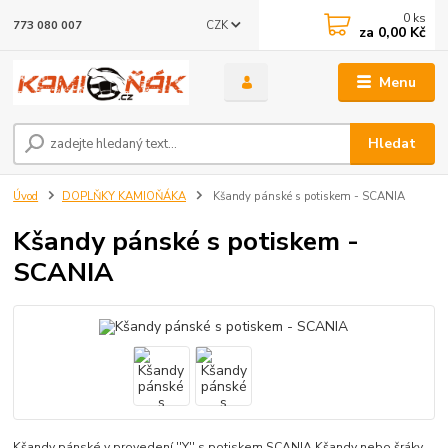
0
ks
CZK
773 080 007
za
0,00 Kč
Menu
Hledat
Úvod
DOPLŇKY KAMIOŇÁKA
Kšandy pánské s potiskem - SCANIA
Kšandy pánské s potiskem -
SCANIA
Kšandy pánské v provedení ''Y'' s potiskem SCANIA Kšandy nebo šráky