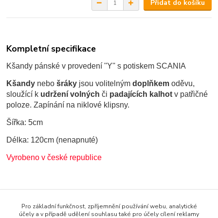
Přidat do košíku
Kompletní specifikace
Kšandy pánské v provedení ''Y'' s potiskem SCANIA
Kšandy
nebo
šráky
jsou volitelným
doplňkem
oděvu,
sloužící k
udržení volných
či
padajících kalhot
v patřičné
poloze. Zapínání na niklové klipsny.
Šířka: 5cm
Délka: 120cm (nenapnuté)
V
yrobeno v české republice
Zboží zařazeno v kategoriích
Pro základní funkčnost, zpříjemnění používání webu, analytické
DOPLŇKY KAMIOŇÁKA
účely a v případě udělení souhlasu také pro účely cílení reklamy