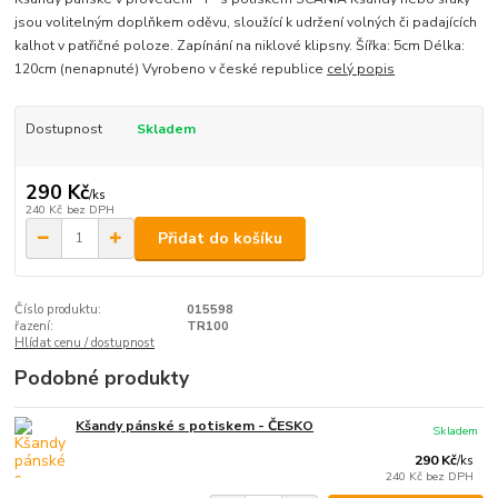
jsou volitelným doplňkem oděvu, sloužící k udržení volných či padajících
kalhot v patřičné poloze. Zapínání na niklové klipsny. Šířka: 5cm Délka:
120cm (nenapnuté) Vyrobeno v české republice
celý popis
Dostupnost
Skladem
290 Kč
/
ks
240 Kč
bez DPH
Přidat do košíku
Číslo produktu:
015598
řazení:
TR100
Hlídat cenu / dostupnost
Podobné produkty
Kšandy pánské s potiskem - ČESKO
Skladem
290 Kč
/
ks
240 Kč
bez DPH