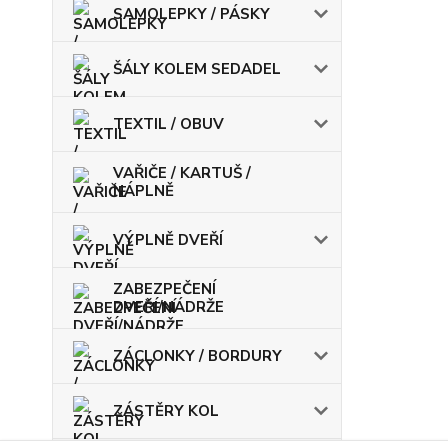
SAMOLEPKY / PÁSKY
ŠÁLY KOLEM SEDADEL
TEXTIL / OBUV
VAŘIČE / KARTUŠ /
NÁPLNĚ
VÝPLNĚ DVEŘÍ
ZABEZPEČENÍ
DVEŘÍ/NÁDRŽE
ZÁCLONKY / BORDURY
ZÁSTĚRY KOL