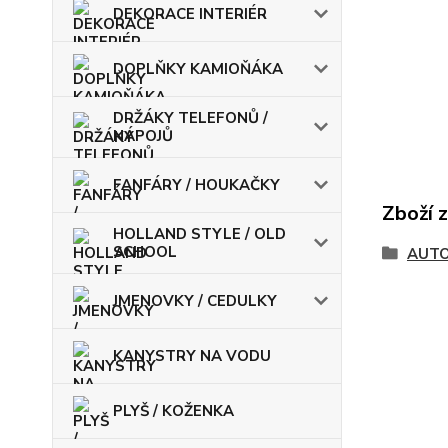
DEKORACE INTERIÉR
DOPLŇKY KAMIOŇÁKA
DRŽÁKY TELEFONŮ /
NÁPOJŮ
FANFÁRY / HOUKAČKY
Zboží 
HOLLAND STYLE / OLD
SCHOOL
AUT
JMENOVKY / CEDULKY
KANYSTRY NA VODU
PLYŠ / KOŽENKA