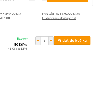
roduktu:
27453
EAN kód:
8711252274539
AL100
Hlídat cenu / dostupnost
Skladem
Přidat do košíku
50 Kč
/
ks
41 Kč
bez DPH