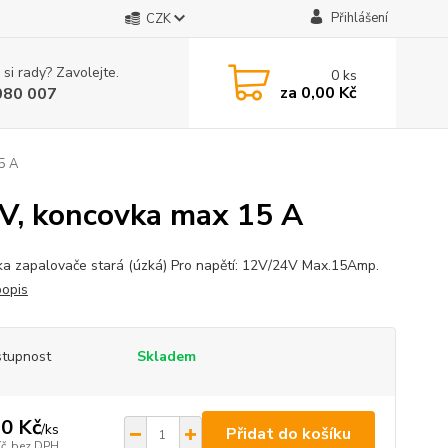
Přihlášení
CZK
 si rady? Zavolejte.
0
ks
za
0,00 Kč
080 007
5 A
 V, koncovka max 15 A
ka zapalovače stará (úzká) Pro napětí: 12V/24V Max.15Amp.
popis
tupnost
Skladem
0 Kč
/
ks
Přidat do košíku
Kč
bez DPH