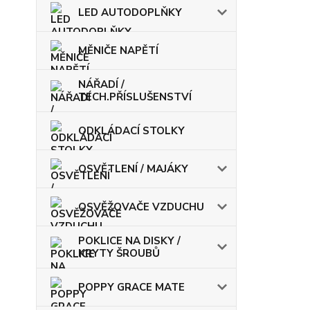
LED AUTODOPLŇKY
MĚNIČE NAPĚTÍ
NÁŘADÍ /
TECH.PŘÍSLUŠENSTVÍ
ODKLÁDACÍ STOLKY
OSVĚTLENÍ / MAJÁKY
OSVĚŽOVAČE VZDUCHU
POKLICE NA DISKY /
KRYTY ŠROUBŮ
POPPY GRACE MATE