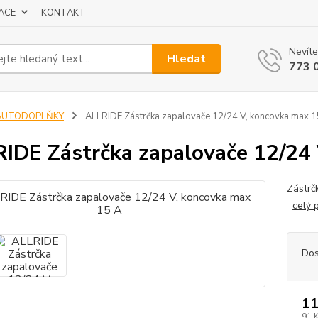
ACE
KONTAKT
Nevíte
Hledat
773 
AUTODOPLŇKY
ALLRIDE Zástrčka zapalovače 12/24 V, koncovka max 1
IDE Zástrčka zapalovače 12/24
Zástrč
celý 
Dos
11
91 