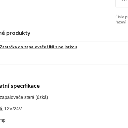
Číslo p
řazení:
é produkty
Zastrčka do zapalovače UNI s pojistkou
tní specifikace
zapalovače stará (úzká)
í:
12V/24V
mp.