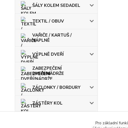
ŠÁLY KOLEM SEDADEL
TEXTIL / OBUV
VAŘIČE / KARTUŠ /
NÁPLNĚ
VÝPLNĚ DVEŘÍ
ZABEZPEČENÍ
DVEŘÍ/NÁDRŽE
ZÁCLONKY / BORDURY
ZÁSTĚRY KOL
ŽÁROVKY / POJISTKY
Pro základní funk