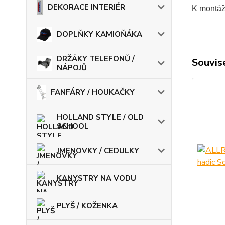
DEKORACE INTERIÉR
K montáž
DOPLŇKY KAMIOŇÁKA
DRŽÁKY TELEFONŮ /
Souvise
NÁPOJŮ
FANFÁRY / HOUKAČKY
HOLLAND STYLE / OLD
SCHOOL
JMENOVKY / CEDULKY
KANYSTRY NA VODU
PLYŠ / KOŽENKA