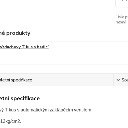
Číslo p
řazení:
é produkty
Vzduchový T kus s hadicí
etní specifikace
Sou
tní specifikace
ý T kus s automatickým zaklápěcím ventilem
: 13kg/cm2.