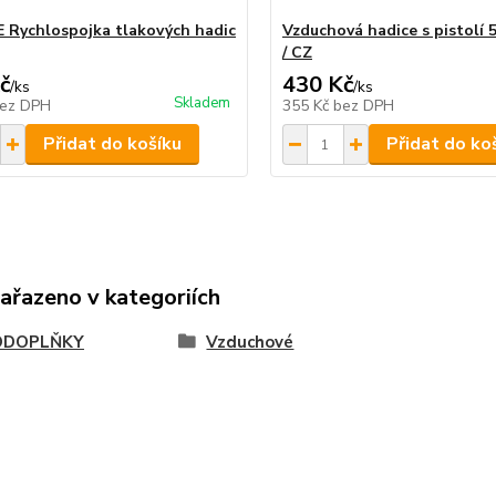
 Rychlospojka tlakových hadic
Vzduchová hadice s pistolí 
/ CZ
č
430 Kč
/
ks
/
ks
Skladem
ez DPH
355 Kč
bez DPH
Přidat do košíku
Přidat do ko
zařazeno v kategoriích
ODOPLŇKY
Vzduchové