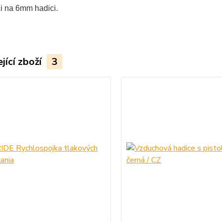
i na 6mm hadici.
jící zboží
3