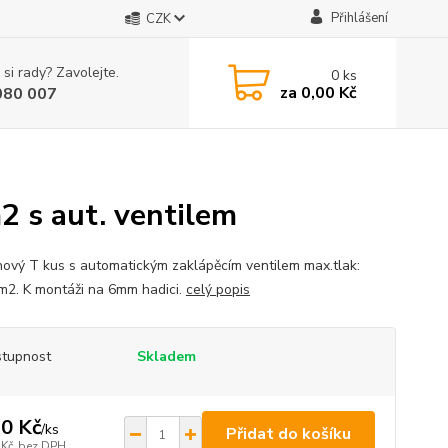
Přihlášení
CZK
 si rady? Zavolejte.
0
ks
za
0,00 Kč
080 007
 s aut. ventilem
ový T kus s automatickým zaklápěcím ventilem max.tlak:
m2. K montáži na 6mm hadici.
celý popis
tupnost
Skladem
0 Kč
/
ks
Přidat do košíku
 Kč
bez DPH