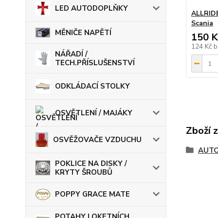
LED AUTODOPLŇKY
ALLRIDE
Scania
MĚNIČE NAPĚTÍ
150 K
124 Kč
b
NÁŘADÍ /
TECH.PŘÍSLUŠENSTVÍ
ODKLÁDACÍ STOLKY
OSVĚTLENÍ / MAJÁKY
Zboží 
OSVĚŽOVAČE VZDUCHU
AUT
POKLICE NA DISKY /
KRYTY ŠROUBŮ
POPPY GRACE MATE
POTAHY LOKETNÍCH