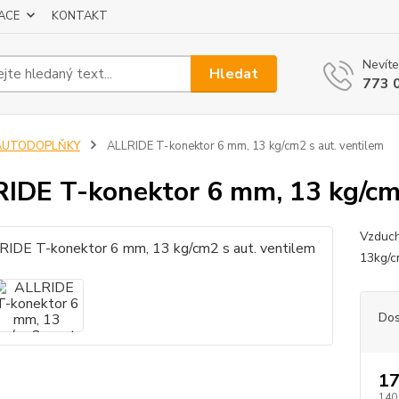
ACE
KONTAKT
Nevíte
Hledat
773 
AUTODOPLŇKY
ALLRIDE T-konektor 6 mm, 13 kg/cm2 s aut. ventilem
IDE T-konektor 6 mm, 13 kg/cm2
Vzduch
13kg/c
Dos
17
140