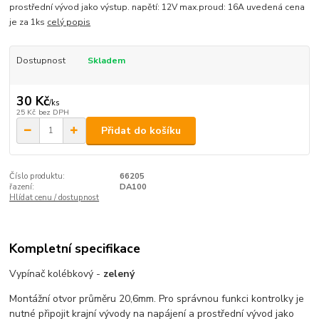
prostřední vývod jako výstup. napětí: 12V max.proud: 16A uvedená cena
je za 1ks
celý popis
Dostupnost
Skladem
30 Kč
/
ks
25 Kč
bez DPH
Přidat do košíku
Číslo produktu:
66205
řazení:
DA100
Hlídat cenu / dostupnost
Kompletní specifikace
Vypínač kolébkový -
zelený
Montážní otvor průměru 20,6mm. Pro správnou funkci kontrolky je
nutné připojit krajní vývody na napájení a prostřední vývod jako