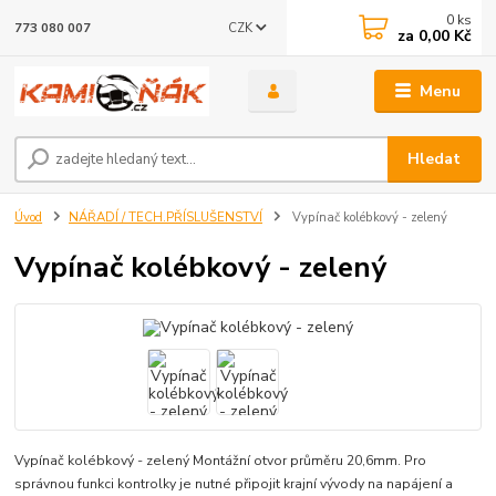
0
ks
CZK
773 080 007
za
0,00 Kč
Menu
Hledat
Úvod
NÁŘADÍ / TECH.PŘÍSLUŠENSTVÍ
Vypínač kolébkový - zelený
Vypínač kolébkový - zelený
Vypínač kolébkový - zelený Montážní otvor průměru 20,6mm. Pro
správnou funkci kontrolky je nutné připojit krajní vývody na napájení a