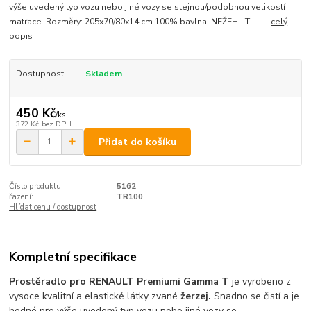
výše uvedený typ vozu nebo jiné vozy se stejnou/podobnou velikostí
matrace. Rozměry: 205x70/80x14 cm 100% bavlna, NEŽEHLIT!!!
celý
popis
Dostupnost
Skladem
450 Kč
/
ks
372 Kč
bez DPH
Přidat do košíku
Číslo produktu:
5162
řazení:
TR100
Hlídat cenu / dostupnost
Kompletní specifikace
Prostěradlo pro RENAULT Premium
i Gamma T
je vyrobeno z
vysoce kvalitní a elastické látky zvané
žerzej.
Snadno se čistí a je
hodné pro výše uvedený typ vozu nebo jiné vozy se