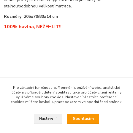
stejnou/podobnou velikostí matrace.
Rozměry: 205x70/80x14 cm
100% bavlna, NEŽEHLIT!!!
Zboží zařazeno v kategoriích
Pro základní funkčnost, zpříjemnění používání webu, analytické
* ZBOŽÍ DLE ZNAČKY VOZU *
účely a v případě udělení souhlasu také pro účely cílení reklamy
využíváme soubory cookies. Nastavení vlastních preferencí
PROSTĚRADLA TRUCK
cookies můžete kdykoli upravit odkazem ve spodní části stránek.
Renault
Souhlasím
Nastavení