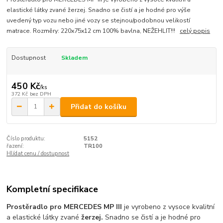
elastické látky zvané žerzej. Snadno se čistí a je hodné pro výše
uvedený typ vozu nebo jiné vozy se stejnou/podobnou velikostí
matrace. Rozměry: 220x75x12 cm 100% bavlna, NEŽEHLIT!!!
celý popis
Dostupnost
Skladem
450 Kč
/
ks
372 Kč
bez DPH
Přidat do košíku
Číslo produktu:
5152
řazení:
TR100
Hlídat cenu / dostupnost
Kompletní specifikace
Prostěradlo pro MERCEDES MP III
je vyrobeno z vysoce kvalitní
a elastické látky zvané
žerzej.
Snadno se čistí a je hodné pro