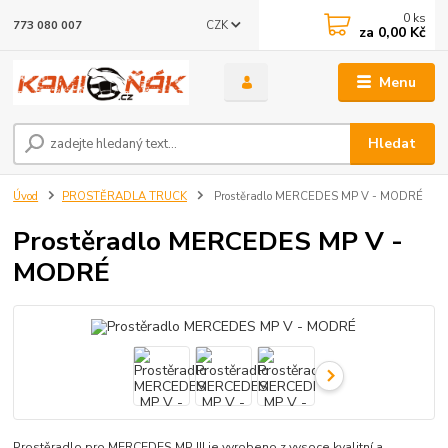
0
ks
CZK
773 080 007
za
0,00 Kč
Menu
Hledat
Úvod
PROSTĚRADLA TRUCK
Prostěradlo MERCEDES MP V - MODRÉ
Prostěradlo MERCEDES MP V -
MODRÉ
Prostěradlo pro MERCEDES MP III je vyrobeno z vysoce kvalitní a