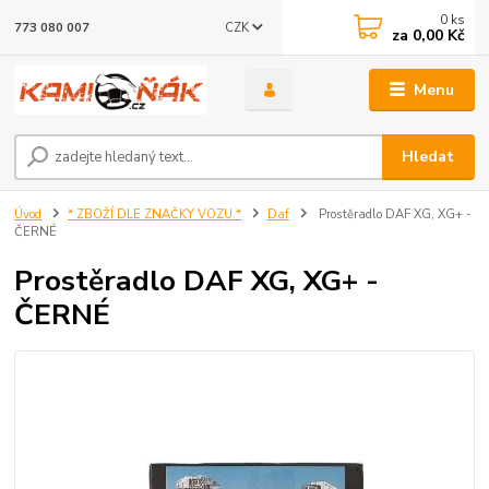
0
ks
CZK
773 080 007
za
0,00 Kč
Menu
Hledat
Úvod
* ZBOŽÍ DLE ZNAČKY VOZU *
Daf
Prostěradlo DAF XG, XG+ -
ČERNÉ
Prostěradlo DAF XG, XG+ -
ČERNÉ