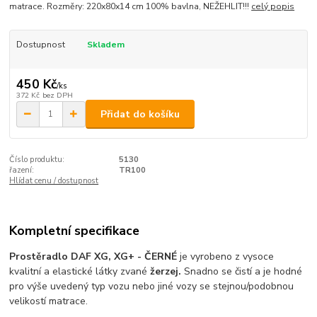
matrace. Rozměry: 220x80x14 cm 100% bavlna, NEŽEHLIT!!!
celý popis
Dostupnost
Skladem
450 Kč
/
ks
372 Kč
bez DPH
Přidat do košíku
Číslo produktu:
5130
řazení:
TR100
Hlídat cenu / dostupnost
Kompletní specifikace
Prostěradlo DAF XG, XG+ - ČERNÉ
je vyrobeno z vysoce
kvalitní a elastické látky zvané
žerzej.
Snadno se čistí a je hodné
pro výše uvedený typ vozu nebo jiné vozy se stejnou/podobnou
velikostí matrace.