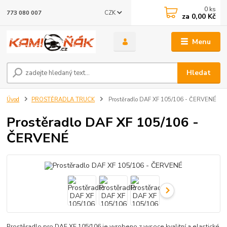
0
ks
CZK
773 080 007
za
0,00 Kč
Menu
Hledat
Úvod
PROSTĚRADLA TRUCK
Prostěradlo DAF XF 105/106 - ČERVENÉ
Prostěradlo DAF XF 105/106 -
ČERVENÉ
Prostěradlo pro DAF XF 105/106 je vyrobeno z vysoce kvalitní a elastické