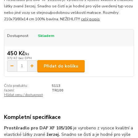
látky zvané žerzej. Snadno se čistí a je hodné pro výše uvedený typ vozu
nebo jiné vozy se stejnou/podobnou velikostí matrace. Rozměry:
210x70/80x14 cm 100% bavlna, NEŽEHLIT!!!
celý popis
Dostupnost
Skladem
450 Kč
/
ks
372 Kč
bez DPH
Přidat do košíku
Číslo produktu:
5113
řazení:
TR100
Hlídat cenu / dostupnost
Kompletní specifikace
Prostěradlo pro DAF XF 105/106
je vyrobeno z vysoce kvalitní a
elastické látky zvané
žerzej.
Snadno se čistí a je hodné pro výše