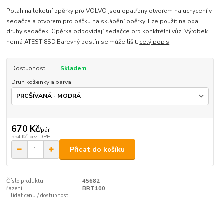
Potah na loketní opěrky pro VOLVO jsou opatřeny otvorem na uchycení v
sedačce a otvorem pro páčku na sklápění opěrky. Lze použít na oba
druhy sedaček. Opěrka odpovídají sedačce pro konktrétní vůz. Výrobek
nemá ATEST 8SD Barevný odstín se může lišit.
celý popis
Dostupnost
Skladem
Druh koženky a barva
670 Kč
/
pár
554 Kč
bez DPH
Přidat do košíku
Číslo produktu:
45682
řazení:
BRT100
Hlídat cenu / dostupnost