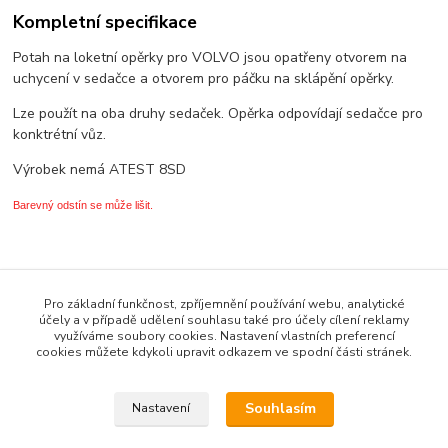
Kompletní specifikace
Potah na loketní opěrky pro VOLVO jsou opatřeny otvorem na
uchycení v sedačce a otvorem pro páčku na sklápění opěrky.
Lze použít na oba druhy sedaček. Opěrka odpovídají sedačce pro
konktrétní vůz.
Výrobek nemá ATEST 8SD
Barevný odstín se může lišit.
Zboží zařazeno v kategoriích
Pro základní funkčnost, zpříjemnění používání webu, analytické
* ZBOŽÍ DLE ZNAČKY VOZU *
účely a v případě udělení souhlasu také pro účely cílení reklamy
využíváme soubory cookies. Nastavení vlastních preferencí
POTAHY LOKETNÍCH OPĚREK
cookies můžete kdykoli upravit odkazem ve spodní části stránek.
Volvo
Souhlasím
Nastavení