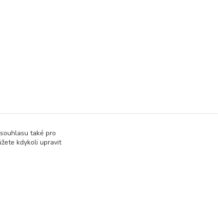
 souhlasu také pro
žete kdykoli upravit
Vytvořeno na
Eshop-rychle.cz