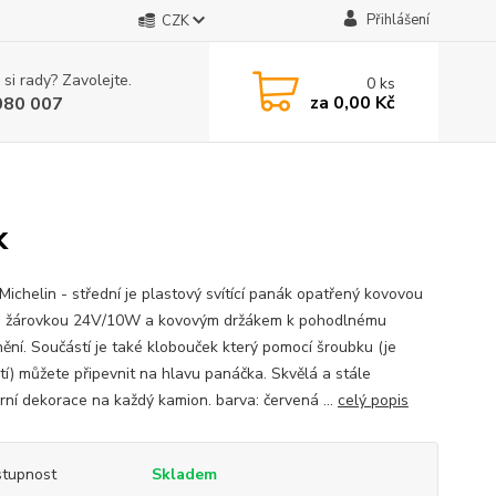
Přihlášení
CZK
 si rady? Zavolejte.
0
ks
za
0,00 Kč
080 007
k
Michelin - střední je plastový svítící panák opatřený kovovou
 s žárovkou 24V/10W a kovovým držákem k pohodlnému
nění. Součástí je také klobouček který pomocí šroubku (je
tí) můžete připevnit na hlavu panáčka. Skvělá a stále
rní dekorace na každý kamion. barva: červená ...
celý popis
tupnost
Skladem