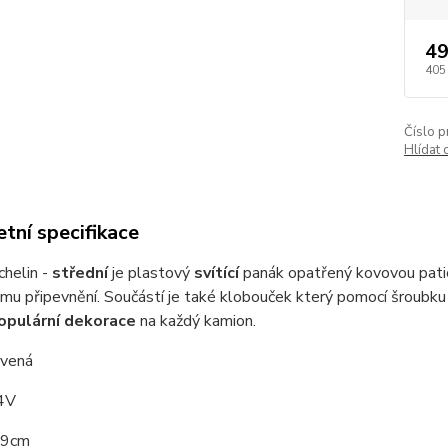
49
405
Číslo p
Hlídat 
tní specifikace
chelin -
střední
je plastový
svítící
panák opatřený kovovou pat
u připevnění. Součástí je také klobouček který pomocí šroubku 
opulární dekorace
na každý kamion.
rvená
4V
9cm