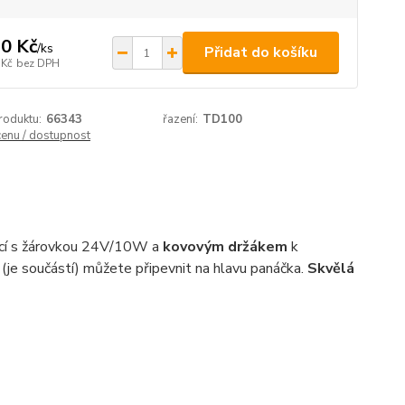
0 Kč
/
ks
Přidat do košíku
 Kč
bez DPH
roduktu:
66343
řazení:
TD100
cenu / dostupnost
icí s žárovkou 24V/10W a
kovovým držákem
k
(je součástí) můžete připevnit na hlavu panáčka.
Skvělá