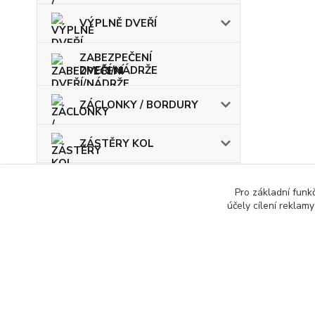
VÝPLNĚ DVEŘÍ
ZABEZPEČENÍ
DVEŘÍ/NÁDRŽE
ZÁCLONKY / BORDURY
ZÁSTĚRY KOL
ŽÁROVKY / POJISTKY
Pro základní funk
účely cílení reklam