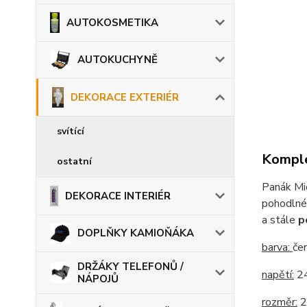
AUTOKOSMETIKA
AUTOKUCHYNĚ
DEKORACE EXTERIÉR
svítící
Komple
ostatní
Panák Mi
DEKORACE INTERIÉR
pohodlném
a stále
p
DOPLŇKY KAMIOŇÁKA
barva:
če
DRŽÁKY TELEFONŮ /
napětí:
2
NÁPOJŮ
rozměr:
2