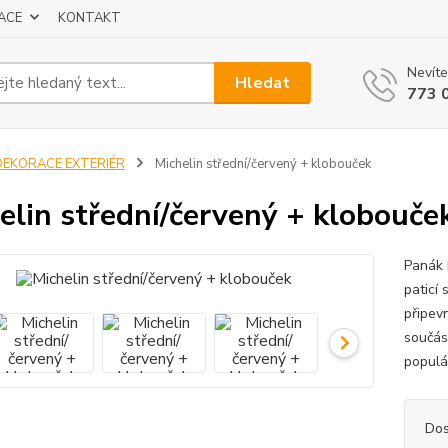
ACE
KONTAKT
Nevíte
Hledat
773 
DEKORACE EXTERIÉR
Michelin střední/červený + klobouček
elin střední/červený + klobouče
Panák 
paticí
připev
součás
populá
Dos