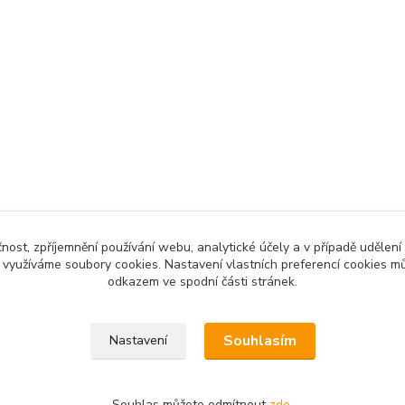
čnost, zpříjemnění používání webu, analytické účely a v případě udělení
y využíváme soubory cookies. Nastavení vlastních preferencí cookies mů
odkazem ve spodní části stránek.
Souhlasím
Nastavení
Souhlas můžete odmítnout
zde
.