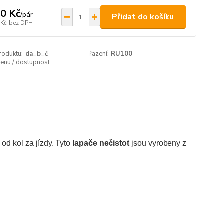
0 Kč
/
pár
Přidat do košíku
 Kč
bez DPH
roduktu:
da_b_č
řazení:
RU100
cenu / dostupnost
od kol za jízdy. Tyto
lapače nečistot
jsou vyrobeny z