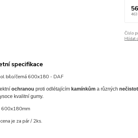
56
463
Číslo p
Hlídat 
tní specifikace
kol bílo/černá 600x180 - DAF
fektní
ochranou
proti odlétajícím
kamínkům
a různých
nečistot
ysoce kvalitní gumy.
: 600x180mm
ena je za pár / 2ks.