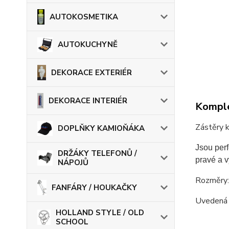
AUTOKOSMETIKA
AUTOKUCHYNĚ
DEKORACE EXTERIÉR
DEKORACE INTERIÉR
Komple
Zástěry 
DOPLŇKY KAMIOŇÁKA
Jsou per
DRŽÁKY TELEFONŮ /
pravé a v
NÁPOJŮ
Rozměry
FANFÁRY / HOUKAČKY
Uvedená c
HOLLAND STYLE / OLD
SCHOOL