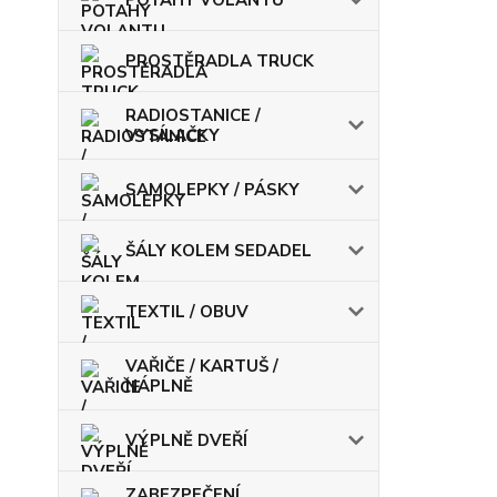
PROSTĚRADLA TRUCK
RADIOSTANICE /
VYSÍLAČKY
SAMOLEPKY / PÁSKY
ŠÁLY KOLEM SEDADEL
TEXTIL / OBUV
VAŘIČE / KARTUŠ /
NÁPLNĚ
VÝPLNĚ DVEŘÍ
ZABEZPEČENÍ