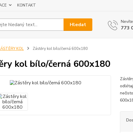
ACE
KONTAKT
Nevíte
Hledat
773 
ZÁSTĚRY KOL
Zástěry kol bílo/černá 600x180
ěry kol bílo/černá 600x180
Zástěr
odléta
nečist
600x18
Dos