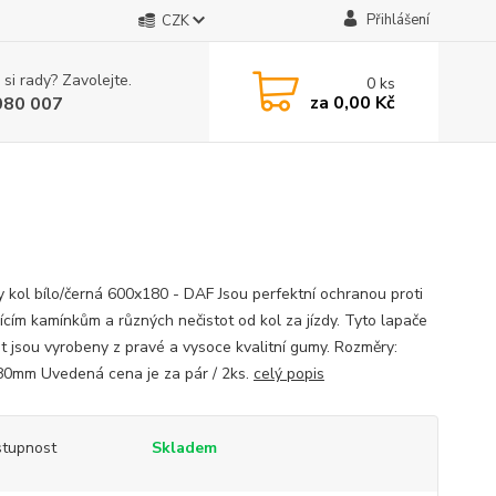
Přihlášení
CZK
 si rady? Zavolejte.
0
ks
za
0,00 Kč
080 007
y kol bílo/černá 600x180 - DAF Jsou perfektní ochranou proti
jícím kamínkům a různých nečistot od kol za jízdy. Tyto lapače
ot jsou vyrobeny z pravé a vysoce kvalitní gumy. Rozměry:
0mm Uvedená cena je za pár / 2ks.
celý popis
tupnost
Skladem