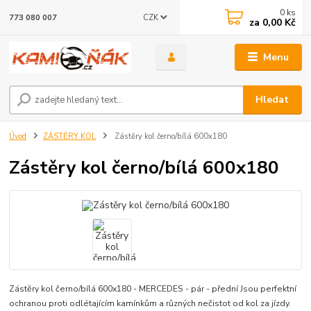
0
ks
CZK
773 080 007
za
0,00 Kč
Menu
Hledat
Úvod
ZÁSTĚRY KOL
Zástěry kol černo/bílá 600x180
Zástěry kol černo/bílá 600x180
Zástěry kol černo/bílá 600x180 - MERCEDES - pár - přední Jsou perfektní
ochranou proti odlétajícím kamínkům a různých nečistot od kol za jízdy.