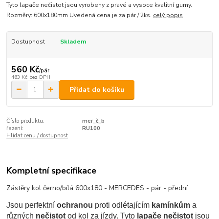
Tyto lapače nečistot jsou vyrobeny z pravé a vysoce kvalitní gumy.
Rozměry: 600x180mm Uvedená cena je za pár / 2ks.
celý popis
Dostupnost
Skladem
560 Kč
/
pár
463 Kč
bez DPH
Přidat do košíku
Číslo produktu:
mer_č_b
řazení:
RU100
Hlídat cenu / dostupnost
Kompletní specifikace
Zástěry kol černo/bílá 600x180 - MERCEDES - pár - přední
Jsou perfektní
ochranou
proti odlétajícím
kamínkům
a
různých
nečistot
od kol za jízdy. Tyto
lapače nečistot
jsou