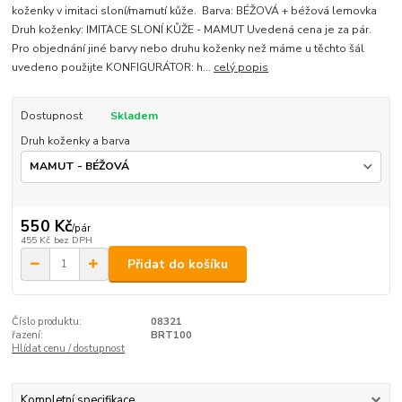
koženky v imitaci sloní/mamutí kůže. Barva: BÉŽOVÁ + béžová lemovka
Druh koženky: IMITACE SLONÍ KŮŽE - MAMUT Uvedená cena je za pár.
Pro objednání jiné barvy nebo druhu koženky než máme u těchto šál
uvedeno použijte KONFIGURÁTOR: h...
celý popis
Dostupnost
Skladem
Druh koženky a barva
550 Kč
/
pár
455 Kč
bez DPH
Přidat do košíku
Číslo produktu:
08321
řazení:
BRT100
Hlídat cenu / dostupnost
Kompletní specifikace