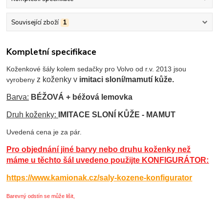
Související zboží
1
Kompletní specifikace
Koženkové šály kolem sedačky pro Volvo od r.v. 2013 jsou
z koženky v
imitaci sloní/mamutí kůže.
vyrobeny
Barva:
BÉŽOVÁ + béžová lemovka
Druh koženky:
IMITACE SLONÍ KŮŽE - MAMUT
Uvedená cena je za pár.
Pro objednání jiné barvy nebo druhu koženky než
máme u těchto šál uvedeno použijte KONFIGURÁTOR:
https://www.kamionak.cz/saly-kozene-konfigurator
Barevný odstín se může lišit,