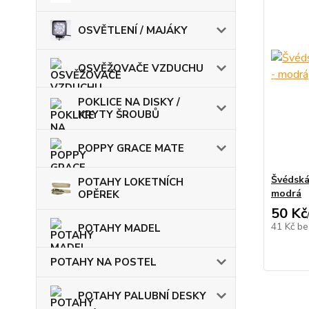
OSVĚTLENÍ / MAJÁKY
OSVĚŽOVAČE VZDUCHU
POKLICE NA DISKY /
KRYTY ŠROUBŮ
POPPY GRACE MATE
Švédská
POTAHY LOKETNÍCH
modrá
OPĚREK
50 Kč
41 Kč
be
POTAHY MADEL
POTAHY NA POSTEL
POTAHY PALUBNÍ DESKY