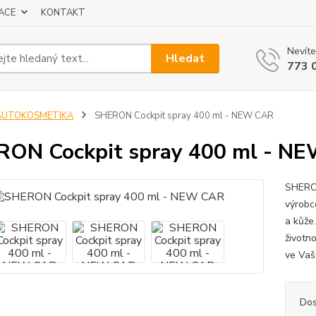
ACE
KONTAKT
Nevíte
Hledat
773 
AUTOKOSMETIKA
SHERON Cockpit spray 400 ml - NEW CAR
ON Cockpit spray 400 ml - N
SHERON
výrobc
a kůže
životno
ve Vaš
Dos