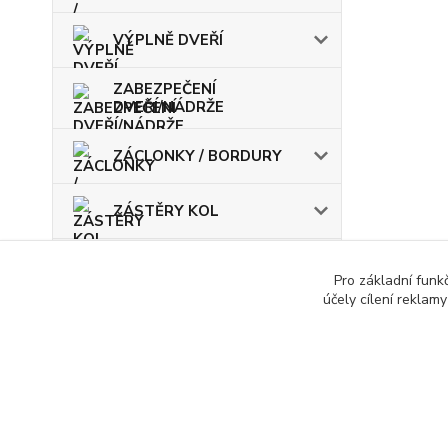
VÝPLNĚ DVEŘÍ
ZABEZPEČENÍ
DVEŘÍ/NÁDRŽE
ZÁCLONKY / BORDURY
ZÁSTĚRY KOL
ŽÁROVKY / POJISTKY
Pro základní funk
účely cílení reklam