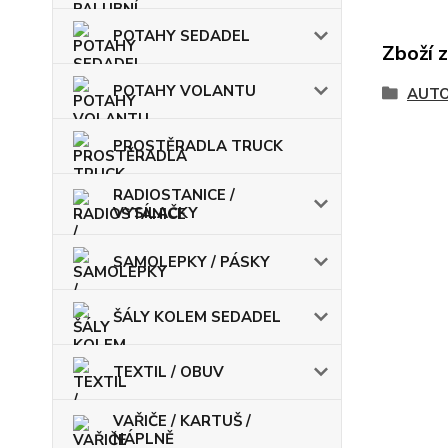
POTAHY SEDADEL
Zboží 
POTAHY VOLANTU
AUT
PROSTĚRADLA TRUCK
RADIOSTANICE /
VYSÍLAČKY
SAMOLEPKY / PÁSKY
ŠÁLY KOLEM SEDADEL
TEXTIL / OBUV
VAŘIČE / KARTUŠ /
NÁPLNĚ