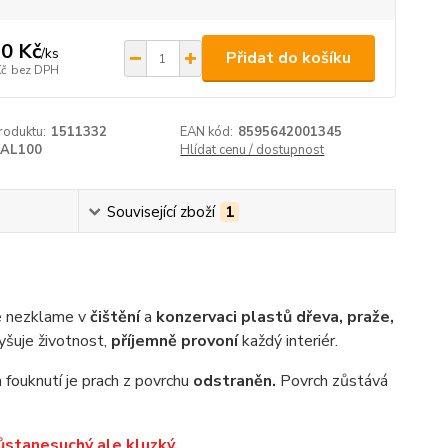
0 Kč
/
ks
Přidat do košíku
Kč
bez DPH
roduktu:
1511332
EAN kód:
8595642001345
AL100
Hlídat cenu / dostupnost
Související zboží
1
e nezklame v
čištění
a
konzervaci plastů dřeva, praže,
yšuje životnost,
příjemně provoní
každý interiér.
 fouknutí je prach z povrchu
odstraněn.
Povrch zůstává
ůstane
suchý ale kluzký.