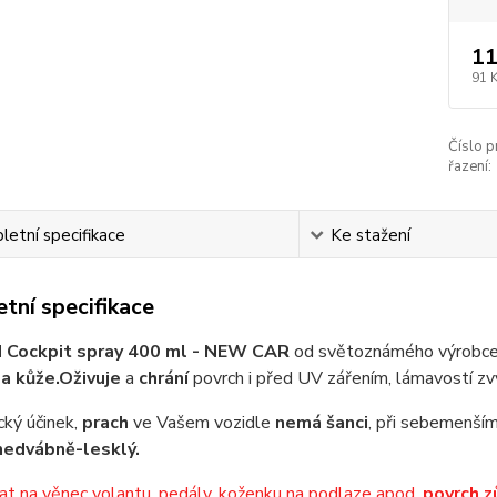
11
91 
Číslo p
řazení:
etní specifikace
Ke stažení
tní specifikace
Cockpit spray 400 ml - NEW CAR
od světoznámého výrobc
a kůže.
Oživuje
a
chrání
povrch i před UV zářením, lámavostí zv
cký účinek,
prach
ve Vašem vozidle
nemá šanci
, při sebemenším
hedvábně-lesklý.
t na věnec volantu, pedály, koženku na podlaze apod.
povrch z