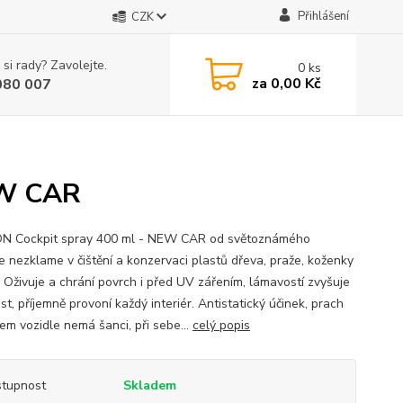
Přihlášení
CZK
 si rady? Zavolejte.
0
ks
za
0,00 Kč
080 007
EW CAR
 Cockpit spray 400 ml - NEW CAR od světoznámého
e nezklame v čištění a konzervaci plastů dřeva, praže, koženky
. Oživuje a chrání povrch i před UV zářením, lámavostí zvyšuje
st, příjemně provoní každý interiér. Antistatický účinek, prach
em vozidle nemá šanci, při sebe...
celý popis
tupnost
Skladem