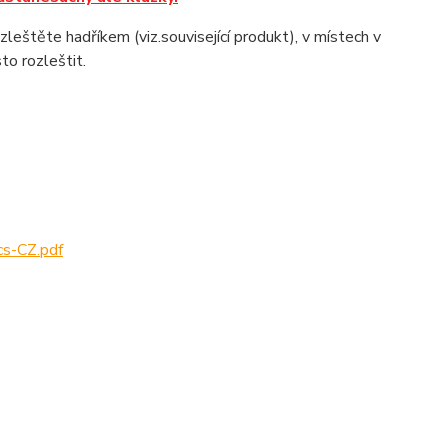
leštěte hadříkem (viz.související produkt), v místech v
to rozleštit.
-CZ.pdf