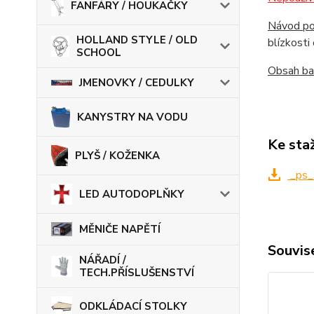
FANFÁRY / HOUKAČKY
Návod pou
HOLLAND STYLE / OLD
blízkosti
SCHOOL
Obsah bal
JMENOVKY / CEDULKY
KANYSTRY NA VODU
Ke sta
PLYŠ / KOŽENKA
_ps_
LED AUTODOPLŇKY
MĚNIČE NAPĚTÍ
Souvise
NÁŘADÍ /
TECH.PŘÍSLUŠENSTVÍ
ODKLÁDACÍ STOLKY