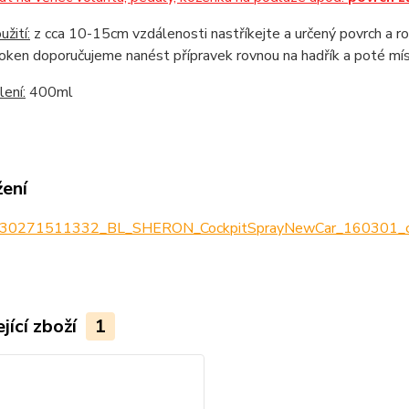
žití:
z cca 10-15cm vzdálenosti nastříkejte a určený povrch a roz
 oken doporučujeme nanést přípravek rovnou na hadřík a poté mís
ení:
400ml
žení
30271511332_BL_SHERON_CockpitSprayNewCar_160301_cs
jící zboží
1