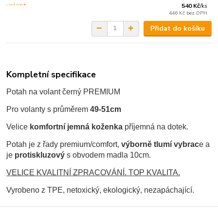
540 Kč
/
ks
446 Kč
bez DPH
Přidat do košíku
Kompletní specifikace
Potah na volant černý PREMIUM
Pro volanty s průměrem
49-51cm
Velice
komfortní jemná koženka
příjemná na dotek.
Potah je z řady premium/comfort,
výborně tlumí vybrac
e a
je
protiskluzový
s obvodem madla 10cm.
VELICE KVALITNÍ ZPRACOVÁNÍ. TOP KVALITA.
Vyrobeno z TPE, netoxický, ekologický, nezapáchající.