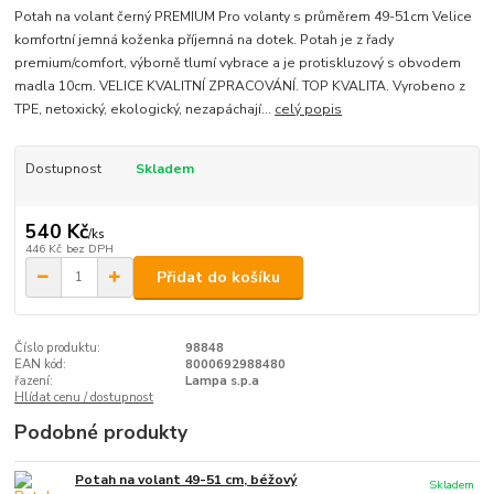
Potah na volant černý PREMIUM Pro volanty s průměrem 49-51cm Velice
komfortní jemná koženka příjemná na dotek. Potah je z řady
premium/comfort, výborně tlumí vybrace a je protiskluzový s obvodem
madla 10cm. VELICE KVALITNÍ ZPRACOVÁNÍ. TOP KVALITA. Vyrobeno z
TPE, netoxický, ekologický, nezapáchají...
celý popis
Dostupnost
Skladem
540 Kč
/
ks
446 Kč
bez DPH
Přidat do košíku
Číslo produktu:
98848
EAN kód:
8000692988480
řazení:
Lampa s.p.a
Hlídat cenu / dostupnost
Podobné produkty
Potah na volant 49-51 cm, béžový
Skladem