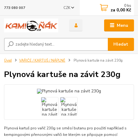
0
ks
CZK
773 080 007
za
0,00 Kč
Menu
Hledat
Úvod
VAŘIČE / KARTUŠ / NÁPLNĚ
Plynová kartuše na závit 230g
Plynová kartuše na závit 230g
Plynová kartuš pro vařič 230g se směsí butanu pro použití například s
kempingovými přenosnými vařiči ke kterým se připojuje pomocí