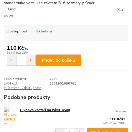
standartního ventilu se závitem 7/16. rozměry: průměr:
110mm ...
celý
popis
Dostupnost
Skladem
110 Kč
/
ks
91 Kč
bez DPH
Přidat do košíku
Číslo produktu:
k230
EAN kód:
8801901090761
Hlídat cenu / dostupnost
Podobné produkty
Plynová kartuš na závit 450g
Skladem
180 Kč
/
ks
149 Kč
bez DPH