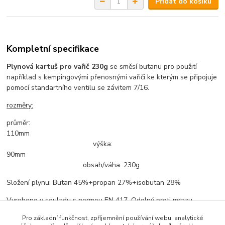
Přidat do košíku
Kompletní specifikace
Plynová kartuš pro vařič 230g
se směsí butanu pro použití
například s kempingovými přenosnými vařiči ke kterým se připojuje
pomocí standartního ventilu se závitem 7/16.
rozměry:
průměr:
110mm
výška:
90mm
obsah/váha: 230g
Složení plynu: Butan 45%+propan 27%+isobutan 28%
Vyrobeno v souladu s normou EN 417. Odolný proti mrazu.
Pro základní funkčnost, zpříjemnění používání webu, analytické