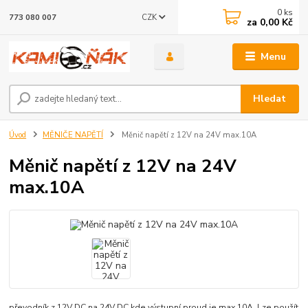
0
ks
CZK
773 080 007
za
0,00 Kč
Menu
Hledat
Úvod
MĚNIČE NAPĚTÍ
Měnič napětí z 12V na 24V max.10A
Měnič napětí z 12V na 24V
max.10A
převodník z 12V DC na 24V DC kde výstupní proud je max 10A. Lze použít