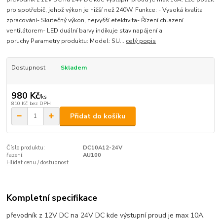
pro spotřebič, jehož výkon je nižší než 240W. Funkce: - Vysoká kvalita
zpracování- Skutečný výkon, nejvyšší efektivita- Řízení chlazení
ventilátorem- LED duální barvy indikuje stav napájení a
poruchy Parametry produktu: Model: SU...
celý popis
Dostupnost
Skladem
980 Kč
/
ks
810 Kč
bez DPH
Přidat do košíku
Číslo produktu:
DC10A12-24V
řazení:
AU100
Hlídat cenu / dostupnost
Kompletní specifikace
převodník z 12V DC na 24V DC kde výstupní proud je max 10A.