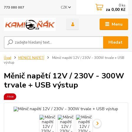
0
ks
CZK
773 080 007
za
0,00 Kč
Menu
Hledat
Úvod
MĚNIČE NAPĚTÍ
Měnič napětí 12V / 230V - 300W trvale + USB
výstup
Měnič napětí 12V / 230V - 300W
trvale + USB výstup
Akce