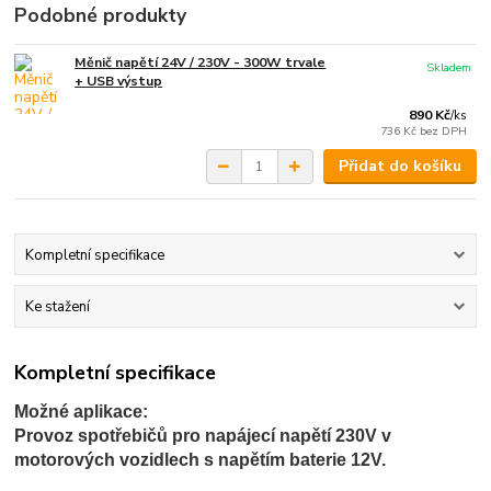
Podobné produkty
Měnič napětí 24V / 230V - 300W trvale
Skladem
+ USB výstup
890 Kč
/
ks
736 Kč
bez DPH
Přidat do košíku
Kompletní specifikace
Ke stažení
Kompletní specifikace
Možné aplikace:
Provoz spotřebičů pro napájecí napětí 230V v
motorových vozidlech s napětím baterie 12V.