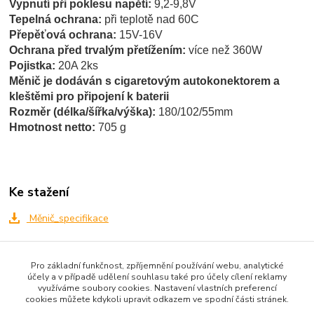
Vypnutí při poklesu napětí:
9,2-9,8V
Tepelná ochrana:
při teplotě nad 60C
Přepěťová ochrana:
15V-16V
Ochrana před trvalým přetížením:
více než 360W
Pojistka:
20A 2ks
Měnič je dodáván s cigaretovým autokonektorem a
kleštěmi pro připojení k baterii
Rozměr (délka/šířka/výška):
180/102/55mm
Hmotnost netto:
705 g
Ke stažení
Měnič_specifikace
Pro základní funkčnost, zpříjemnění používání webu, analytické
Zboží zařazeno v kategoriích
účely a v případě udělení souhlasu také pro účely cílení reklamy
využíváme soubory cookies. Nastavení vlastních preferencí
AKCE / SLEVA
cookies můžete kdykoli upravit odkazem ve spodní části stránek.