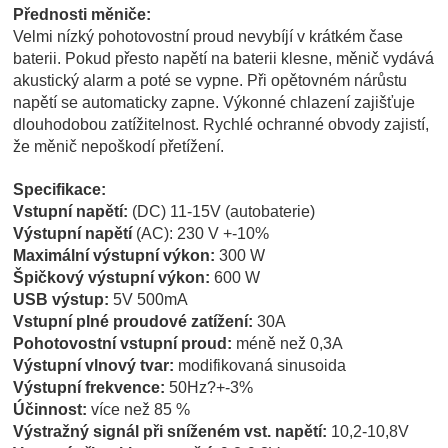
Přednosti měniče:
Velmi nízký pohotovostní proud nevybíjí v krátkém čase
baterii. Pokud přesto napětí na baterii klesne, měnič vydává
akustický alarm a poté se vypne. Při opětovném nárůstu
napětí se automaticky zapne. Výkonné chlazení zajišťuje
dlouhodobou zatížitelnost. Rychlé ochranné obvody zajistí,
že měnič nepoškodí přetížení.
Specifikace:
Vstupní napětí:
(DC) 11-15V (autobaterie)
Výstupní napětí
(AC): 230 V +-10%
Maximální výstupní výkon:
300 W
Špičkový výstupní výkon:
600 W
USB výstup:
5V 500mA
Vstupní plné proudové zatížení:
30A
Pohotovostní vstupní proud:
méně než 0,3A
Výstupní vlnový tvar:
modifikovaná sinusoida
Výstupní frekvence:
50Hz?+-3%
Účinnost:
více než 85 %
Výstražný signál při sníženém vst. napětí:
10,2-10,8V