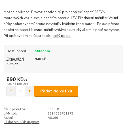
Možné aplikace: Provoz spotřebičů pro napájecí napětí 230V v
motorových vozidlech s napětím baterie 12V. Přednosti měniče: Velmi
nízký pohotovostní proud nevybíjí v krátkém čase baterii. Pokud přesto
napětí na baterii klesne, měnič vydává akustický alarm a poté se vypne.
Při opětovném nárůstu napě...
celý popis
Dostupnost
Skladem
Cena před
940 Kč
slevou
890 Kč
/
ks
736 Kč
bez DPH
Přidat do košíku
Číslo produktu:
8093U1
EAN kód:
8594058761973
řazení:
AU100
Hlídat cenu / dostupnost